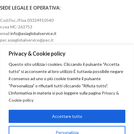
SEDE LEGALE E OPERATIVA:
Cod.Fisc./P.iva 03324910540
n.rea MC-263753
email
info@asiaglobalservice.it
pec asiaglobalservice@pec.it
Privacy & Cookie policy
Questo sito utilizza i cookies. Cliccando il pulsante "Accetta
Condizioni di vendita
tutto" si acconsente al loro utilizzo È tuttavia possibile negare
il consenso ad uno o più cookie tramite il pulsante
"Personalizza" o rifiutarli tutti cliccando "Rifiuta tutto".
L'informativa in materia si può leggere sulla pagina
Privacy &
Cookie policy
Recesso
Accettare tutto
NOSTRI PARTNER
Copyright
2024
Personalizza