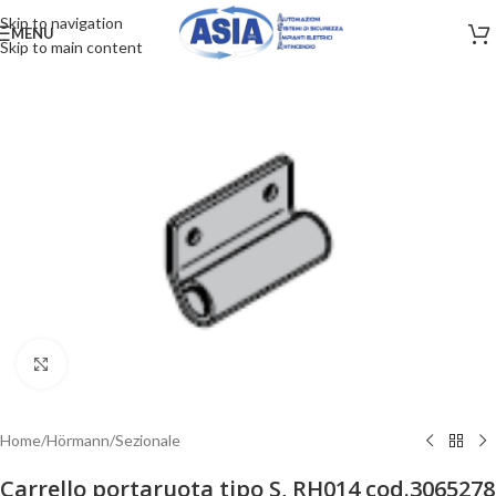
Skip to navigation
MENU
Skip to main content
Clicca per ingrandire
Home
/
Hörmann
/
Sezionale
Carrello portaruota tipo S, RH014 cod.3065278