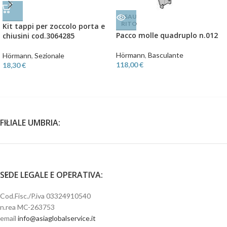
ESAU
RITO
Kit tappi per zoccolo porta e
Pacco molle quadruplo n.012
chiusini cod.3064285
Hörmann
,
Basculante
Hörmann
,
Sezionale
118,00
€
18,30
€
FILIALE UMBRIA:
SEDE LEGALE E OPERATIVA:
Cod.Fisc./P.iva 03324910540
n.rea MC-263753
email
info@asiaglobalservice.it