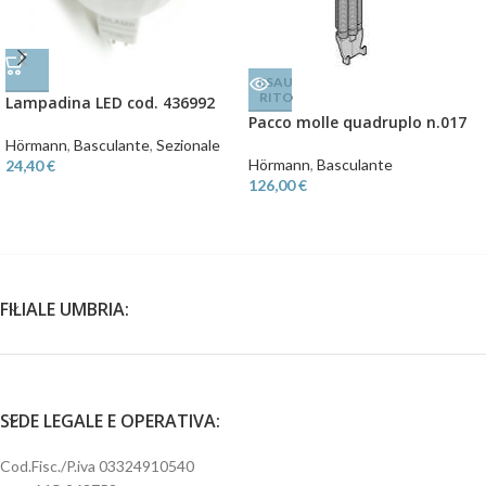
ESAU
RITO
Lampadina LED cod. 436992
Pacco molle quadruplo n.017
Hörmann
,
Basculante
,
Sezionale
Hörmann
,
Basculante
24,40
€
126,00
€
FILIALE UMBRIA:
SEDE LEGALE E OPERATIVA:
Cod.Fisc./P.iva 03324910540