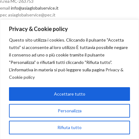
n.rea MC-263753
email
info@asiaglobalservice.it
pec asiaglobalservice@pec.it
Privacy & Cookie policy
Questo sito utilizza i cookies. Cliccando il pulsante "Accetta
Condizioni di vendita
tutto" si acconsente al loro utilizzo È tuttavia possibile negare
il consenso ad uno o più cookie tramite il pulsante
"Personalizza" o rifiutarli tutti cliccando "Rifiuta tutto".
L'informativa in materia si può leggere sulla pagina
Privacy &
Cookie policy
Recesso
Accettare tutto
NOSTRI PARTNER
Copyright
2024
Personalizza
Seguici su:
Rifiuta tutto
egozio
Carrello
My account