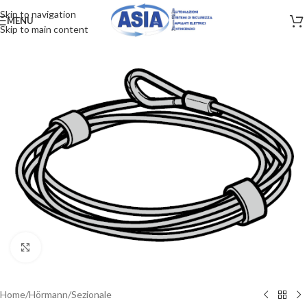
Skip to navigation
MENU
Skip to main content
Clicca per ingrandire
Home
/
Hörmann
/
Sezionale