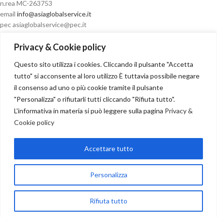
n.rea MC-263753
email
info@asiaglobalservice.it
pec asiaglobalservice@pec.it
Privacy & Cookie policy
Questo sito utilizza i cookies. Cliccando il pulsante "Accetta
Condizioni di vendita
tutto" si acconsente al loro utilizzo È tuttavia possibile negare
il consenso ad uno o più cookie tramite il pulsante
"Personalizza" o rifiutarli tutti cliccando "Rifiuta tutto".
L'informativa in materia si può leggere sulla pagina
Privacy &
Cookie policy
Recesso
Accettare tutto
NOSTRI PARTNER
Copyright
2024
Personalizza
Seguici su:
Rifiuta tutto
egozio
Carrello
My account