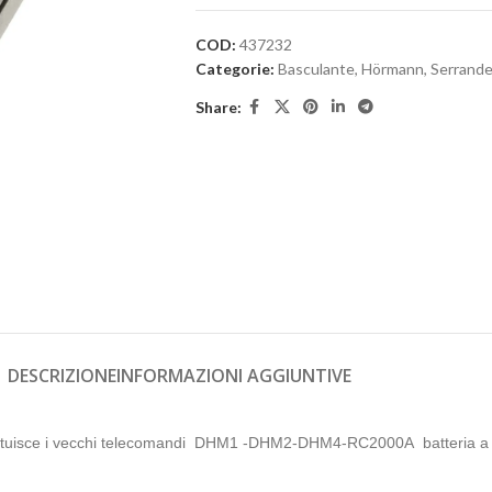
COD:
437232
Categorie:
Basculante
,
Hörmann
,
Serrand
Share:
DESCRIZIONE
INFORMAZIONI AGGIUNTIVE
ituisce i vecchi telecomandi DHM1 -DHM2-DHM4-RC2000A batteria a 