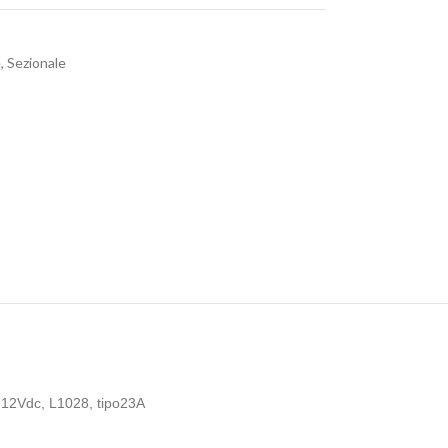
e
,
Sezionale
12Vdc, L1028, tipo23A