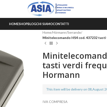
HOME
SHOP
BLOG
CHI SIAMO
CONTATTI
Home
/
Hörmann
/
Serrande
/
Minitelecomando HS4 cod. 437232 tasti
Minitelecomand
tasti verdi fre
Hormann
This item will be delivery on 08,August 
IVA COMPRESA