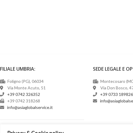
FILIALE UMBRIA:
SEDE LEGALE E O
Foligno (PG), 06034
Montecosaro (MC
Via Monte Acuto, 51
Via Don Bosco, 4
+39 0742 326352
+39 0733 18982
+39 0742 318268
@ofni
ti.ecivresla
@ofni
ti.ecivreslabolgaisa
Seguici su:
Privacy & Cookie policy