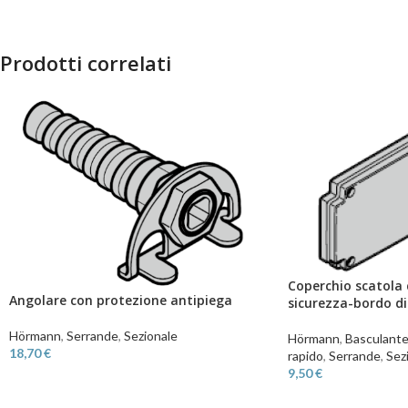
Prodotti correlati
Coperchio scatola 
Angolare con protezione antipiega
sicurezza-bordo di
Hörmann
,
Serrande
,
Sezionale
Hörmann
,
Basculant
18,70
€
rapido
,
Serrande
,
Sez
9,50
€