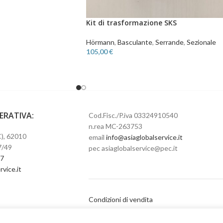
Kit di trasformazione SKS
Hörmann
,
Basculante
,
Serrande
,
Sezionale
105,00
€
PERATIVA:
Cod.Fisc./P.iva 03324910540
n.rea MC-263753
), 62010
email
info@asiaglobalservice.it
7/49
pec asiaglobalservice@pec.it
67
bolgaisa
Condizioni di vendita