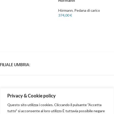
Hormann
Hörmann
,
Pedana di carico
374,00
€
FILIALE UMBRIA:
SEDE LEGALE E OPERATIVA:
Privacy & Cookie policy
Cod.Fisc./P.iva 03324910540
Questo sito utilizza i cookies. Cliccando il pulsante "Accetta
n.rea MC-263753
tutto" si acconsente al loro utilizzo È tuttavia possibile negare
email
info@asiaglobalservice.it