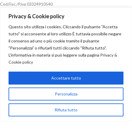
Cod.Fisc./P.iva 03324910540
n.rea MC-263753
Privacy & Cookie policy
email
info@asiaglobalservice.it
pec asiaglobalservice@pec.it
Questo sito utilizza i cookies. Cliccando il pulsante "Accetta
tutto" si acconsente al loro utilizzo È tuttavia possibile negare
il consenso ad uno o più cookie tramite il pulsante
"Personalizza" o rifiutarli tutti cliccando "Rifiuta tutto".
Condizioni di vendita
L'informativa in materia si può leggere sulla pagina
Privacy &
Cookie policy
Accettare tutto
Recesso
Personalizza
NOSTRI PARTNER
Rifiuta tutto
Copyright
2024
egozio
Carrello
My account
Seguici su: