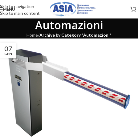
Skip to navigation
MENU
Skip to main content
Automazioni
Home
/
Archive by Category "Automazioni"
07
GEN