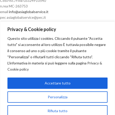
Cod.Fisc./P.iva 03324910540
n.rea MC-263753
email
info@asiaglobalservice.it
pec asiaglobalservice@pec.it
Privacy & Cookie policy
Questo sito utilizza i cookies. Cliccando il pulsante "Accetta
Condizioni di vendita
tutto" si acconsente al loro utilizzo È tuttavia possibile negare
il consenso ad uno o più cookie tramite il pulsante
"Personalizza" o rifiutarli tutti cliccando "Rifiuta tutto".
L'informativa in materia si può leggere sulla pagina
Privacy &
Cookie policy
Recesso
Accettare tutto
NOSTRI PARTNER
Copyright
2024
Personalizza
Seguici su:
Rifiuta tutto