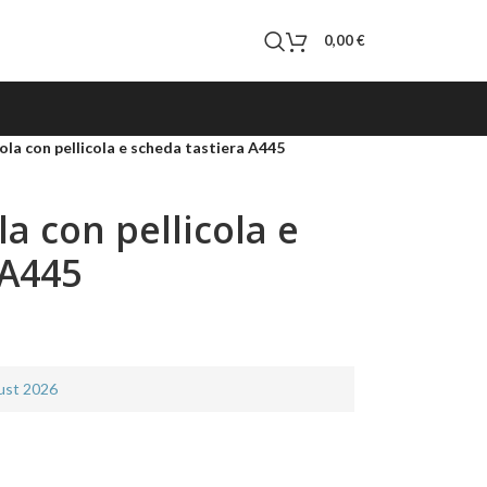
0,00
€
la con pellicola e scheda tastiera A445
a con pellicola e
 A445
gust 2026