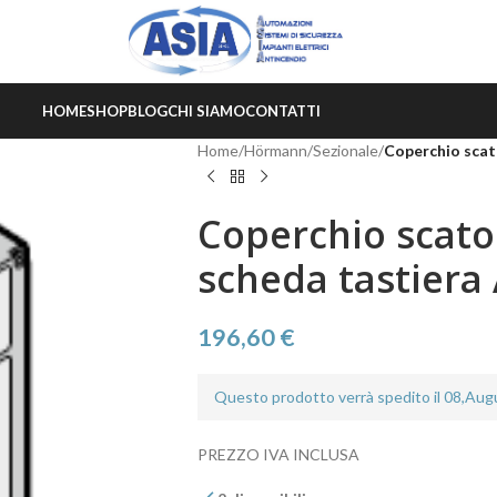
HOME
SHOP
BLOG
CHI SIAMO
CONTATTI
Home
/
Hörmann
/
Sezionale
/
Coperchio scato
Coperchio scatol
scheda tastiera
196,60
€
Questo prodotto verrà spedito il 08,Au
PREZZO IVA INCLUSA