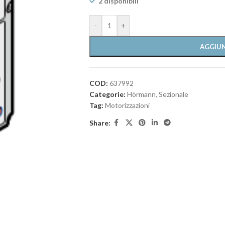
2 disponibili
-
+
AGGIUN
COD:
637992
Categorie:
Hörmann
,
Sezionale
Tag:
Motorizzazioni
Share: