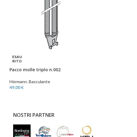
ESAU
ESAU
RITO
RITO
Pacco molle triplo n.002
Pacco molle trip
Hörmann
,
Basculante
Hörmann
,
Bascula
49,00
€
96,00
€
NOSTRI PARTNER