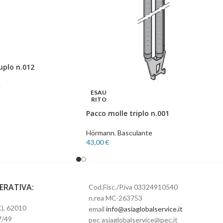
uplo n.012
e
ESAU
RITO
Pacco molle triplo n.001
Hörmann
,
Basculante
43,00
€
PERATIVA:
Cod.Fisc./P.iva 03324910540
n.rea MC-263753
), 62010
email
info@asiaglobalservice.it
7/49
pec asiaglobalservice@pec.it