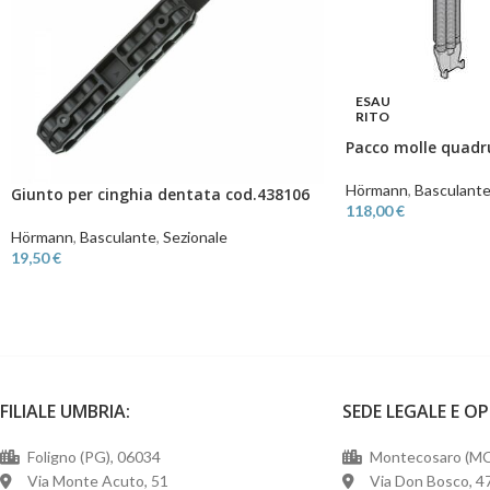
ESAU
RITO
Pacco molle quadr
Hörmann
,
Basculant
Giunto per cinghia dentata cod.438106
118,00
€
Hörmann
,
Basculante
,
Sezionale
19,50
€
FILIALE UMBRIA:
SEDE LEGALE E O
Foligno (PG), 06034
Montecosaro (MC
Via Monte Acuto, 51
Via Don Bosco, 4