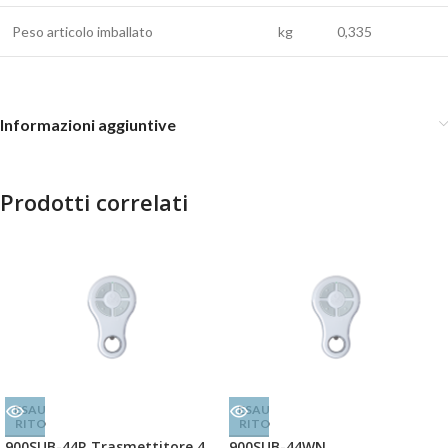
Peso articolo imballato
kg
0,335
Informazioni aggiuntive
Prodotti correlati
ESAU
ESAU
RITO
RITO
900SUB-44R Trasmettitore 4
900SUB-44WN