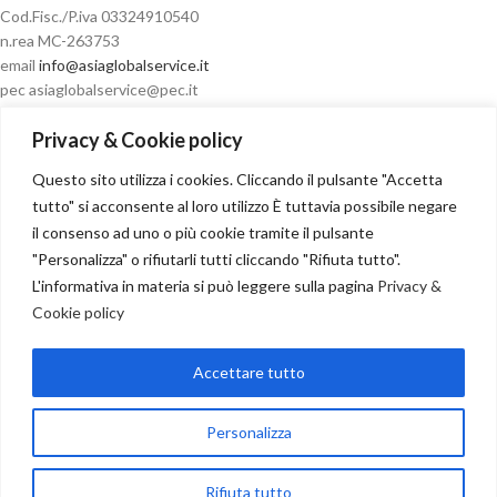
Cod.Fisc./P.iva 03324910540
n.rea MC-263753
email
info@asiaglobalservice.it
pec asiaglobalservice@pec.it
Privacy & Cookie policy
Questo sito utilizza i cookies. Cliccando il pulsante "Accetta
Condizioni di vendita
tutto" si acconsente al loro utilizzo È tuttavia possibile negare
il consenso ad uno o più cookie tramite il pulsante
"Personalizza" o rifiutarli tutti cliccando "Rifiuta tutto".
L'informativa in materia si può leggere sulla pagina
Privacy &
Cookie policy
Recesso
Accettare tutto
NOSTRI PARTNER
Copyright
2024
Personalizza
Seguici su:
Rifiuta tutto