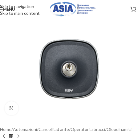
Skip to navigation
MENU
Skip to main content
Clicca per ingrandire
Home
/
Automazioni
/
Cancelli ad ante
/
Operatori a bracci
/
Oleodinamici