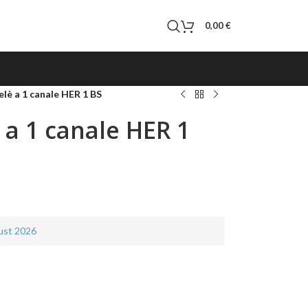
0,00
€
elè a 1 canale HER 1 BS
è a 1 canale HER 1
gust 2026