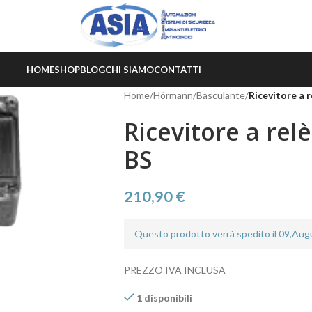
HOME
SHOP
BLOG
CHI SIAMO
CONTATTI
Home
/
Hörmann
/
Basculante
/
Ricevitore a r
Ricevitore a rel
BS
210,90
€
Questo prodotto verrà spedito il 09,Au
PREZZO IVA INCLUSA
1 disponibili