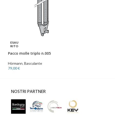
ESAU
ESAU
RITO
RITO
Pacco molle triplo n.005
Pacco molle trip
Hörmann
,
Basculante
Hörmann
,
Bascula
79,00
€
95,00
€
NOSTRI PARTNER