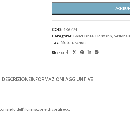
AGGIUN
COD:
436724
Categorie:
Basculante
,
Hörmann
,
Sezional
Tag:
Motorizzazioni
Share:
DESCRIZIONE
INFORMAZIONI AGGIUNTIVE
omando dell’illuminazione di cortili ecc.