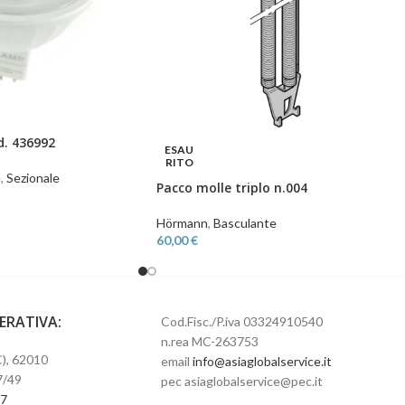
. 436992
ESAU
RITO
e
,
Sezionale
Pacco molle triplo n.004
Hörmann
,
Basculante
60,00
€
PERATIVA:
Cod.Fisc./P.iva 03324910540
n.rea MC-263753
), 62010
email
info@asiaglobalservice.it
7/49
pec asiaglobalservice@pec.it
67