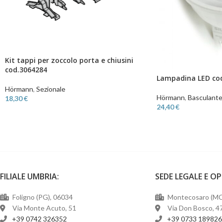
Kit tappi per zoccolo porta e chiusini
cod.3064284
Lampadina LED cod
Hörmann
,
Sezionale
Hörmann
,
Basculant
18,30
€
24,40
€
FILIALE UMBRIA:
SEDE LEGALE E O
Foligno (PG), 06034
Montecosaro (MC
Via Monte Acuto, 51
Via Don Bosco, 4
+39 0742 326352
+39 0733 18982