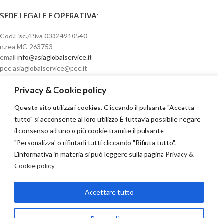
SEDE LEGALE E OPERATIVA:
Cod.Fisc./P.iva 03324910540
n.rea MC-263753
email
info@asiaglobalservice.it
pec asiaglobalservice@pec.it
Privacy & Cookie policy
Questo sito utilizza i cookies. Cliccando il pulsante "Accetta
Condizioni di vendita
tutto" si acconsente al loro utilizzo È tuttavia possibile negare
il consenso ad uno o più cookie tramite il pulsante
"Personalizza" o rifiutarli tutti cliccando "Rifiuta tutto".
L'informativa in materia si può leggere sulla pagina
Privacy &
Cookie policy
Recesso
Accettare tutto
NOSTRI PARTNER
Copyright
2024