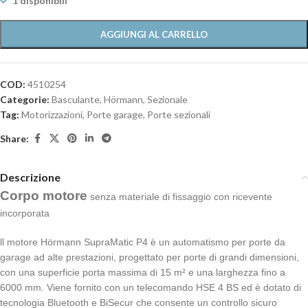
1 disponibili
AGGIUNGI AL CARRELLO
COD:
4510254
Categorie:
Basculante
,
Hörmann
,
Sezionale
Tag:
Motorizzazioni
,
Porte garage
,
Porte sezionali
Share:
Descrizione
Corpo motore
senza materiale di fissaggio con ricevente
incorporata
ll motore Hörmann SupraMatic P4 è un automatismo per porte da
garage ad alte prestazioni, progettato per porte di grandi dimensioni,
con una superficie porta massima di 15 m² e una larghezza fino a
6000 mm. Viene fornito con un telecomando HSE 4 BS ed è dotato di
tecnologia Bluetooth e BiSecur che consente un controllo sicuro