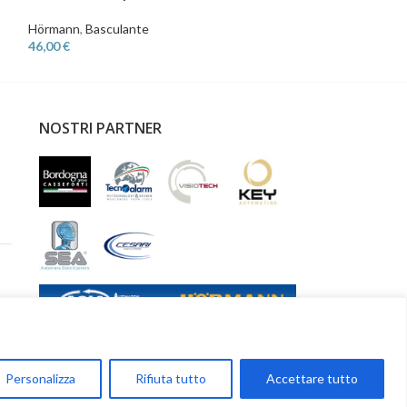
Hörmann
,
Basculante
Hörmann
,
Bascula
46,00
€
60,00
€
NOSTRI PARTNER
Personalizza
Rifiuta tutto
Accettare tutto