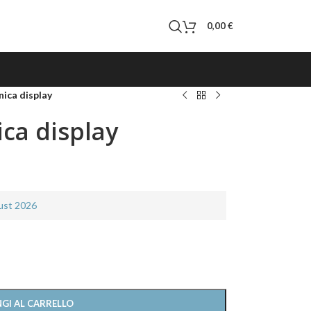
0,00
€
nica display
ica display
gust 2026
GI AL CARRELLO