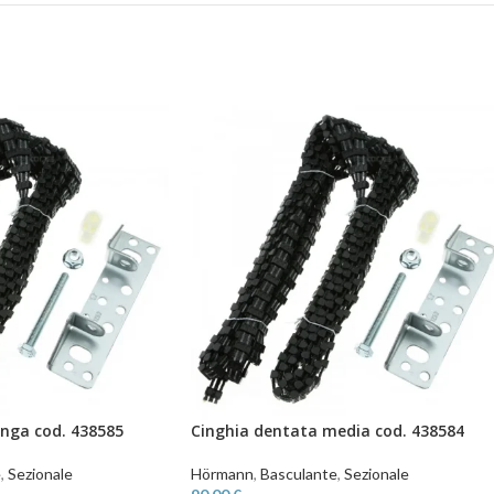
unga cod. 438585
Cinghia dentata media cod. 438584
e
,
Sezionale
Hörmann
,
Basculante
,
Sezionale