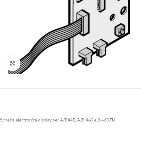
Clicca per ingrandire
Scheda elettronica display per A/B445, A/B 460 e B 460 FU