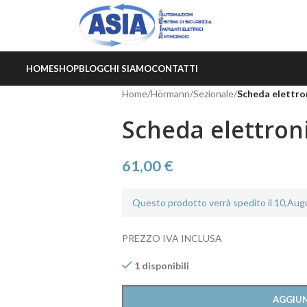
HOME
SHOP
BLOG
CHI SIAMO
CONTATTI
Home
/
Hörmann
/
Sezionale
/
Scheda elettro
Scheda elettron
61,00
€
Questo prodotto verrà spedito il 10,Au
PREZZO IVA INCLUSA
1 disponibili
AGGIUN