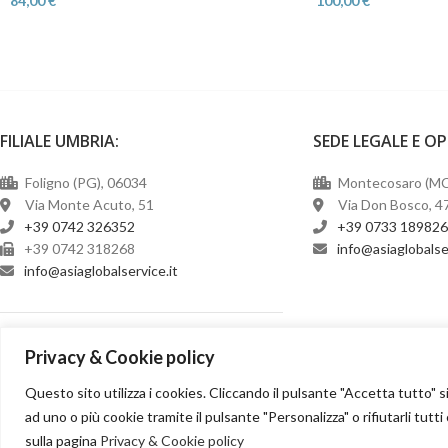
84,00
€
100,00
€
FILIALE UMBRIA:
SEDE LEGALE E O
Foligno (PG), 06034
Montecosaro (MC
Via Monte Acuto, 51
Via Don Bosco, 4
+39 0742 326352
+39 0733 18982
+39 0742 318268
@ofni
ti.ecivresla
@ofni
ti.ecivreslabolgaisa
Seguici su:
Privacy & Cookie policy
Questo sito utilizza i cookies. Cliccando il pulsante "Accetta tutto" s
ad uno o più cookie tramite il pulsante "Personalizza" o rifiutarli tutti
sulla pagina
Privacy & Cookie policy