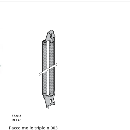
ESAU
ESAU
RITO
RITO
Pacco molle triplo n.003
Pacco molle trip