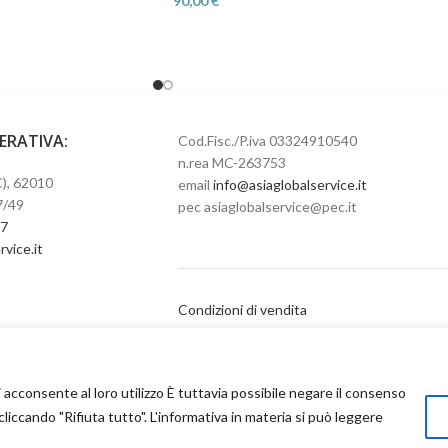
90,00
€
PERATIVA:
Cod.Fisc./P.iva 03324910540
n.rea MC-263753
), 62010
email
info@asiaglobalservice.it
7/49
pec asiaglobalservice@pec.it
67
bolgaisa
Condizioni di vendita
i acconsente al loro utilizzo È tuttavia possibile negare il consenso
Recesso
 cliccando "Rifiuta tutto". L'informativa in materia si può leggere