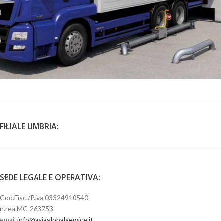
Blocca ruota camion
FILIALE UMBRIA:
SEDE LEGALE E OPERATIVA:
Cod.Fisc./P.iva 03324910540
n.rea MC-263753
email
info@asiaglobalservice.it