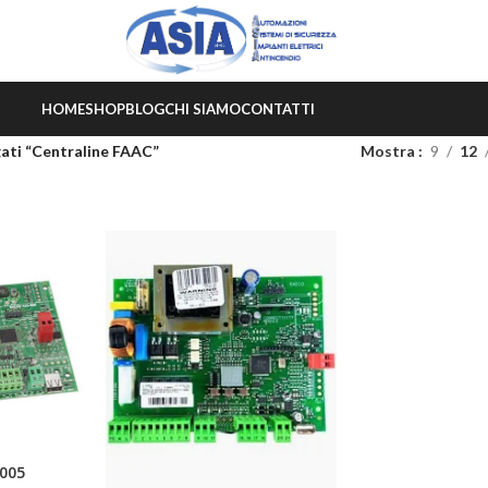
HOME
SHOP
BLOG
CHI SIAMO
CONTATTI
ati “Centraline FAAC”
Mostra
9
12
0005