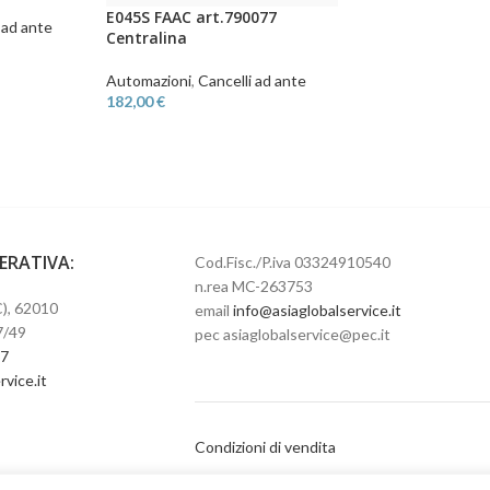
E045S FAAC art.790077
 ad ante
Centralina
Automazioni
,
Cancelli ad ante
182,00
€
PERATIVA:
Cod.Fisc./P.iva 03324910540
n.rea MC-263753
), 62010
email
info@asiaglobalservice.it
7/49
pec asiaglobalservice@pec.it
67
bolgaisa
Condizioni di vendita