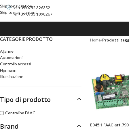
Skip to navigation
Tel
+39 0742 326352
Skip to main content
Tel
+39 0733 1898267
CATEGORIE PRODOTTO
Home
/
Prodotti tagg
Allarme
Automazioni
Controllo accessi
Hörmann
Illuminazione
Tipo di prodotto
Centraline FAAC
Brand
E045H FAAC art.79