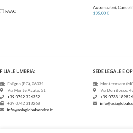
Automazioni
,
Cancelli
FAAC
135,00
€
FILIALE UMBRIA:
SEDE LEGALE E O
Foligno (PG), 06034
Montecosaro (MC
Via Monte Acuto, 51
Via Don Bosco, 4
+39 0742 326352
+39 0733 18982
+39 0742 318268
@ofni
ti.ecivresla
@ofni
ti.ecivreslabolgaisa