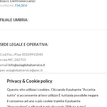
bracci
,
Elettromeccanici
734,00
€
1.048,59
€
FILIALE UMBRIA:
SEDE LEGALE E OPERATIVA:
Cod.Fisc./P.iva 03324910540
n.rea MC-263753
email
info@asiaglobalservice.it
pec asiaglobalservice@pec.it
Privacy & Cookie policy
Questo sito utilizza i cookies. Cliccando il pulsante "Accetta
Condizioni di vendita
tutto" si acconsente al loro utilizzo È tuttavia possibile negare
il consenso ad uno o più cookie tramite il pulsante
"Personalizza" o rifiutarli tutti cliccando "Rifiuta tutto".