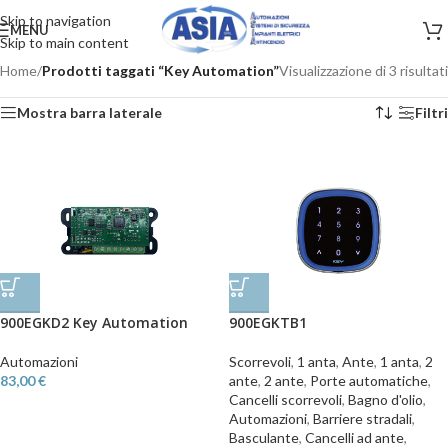
Skip to navigation
MENU
Skip to main content
Home
/
Prodotti taggati “Key Automation”
Visualizzazione di 3 risultati
Mostra barra laterale
Filtri
900EGKD2 Key Automation
900EGKTB1
Automazioni
Scorrevoli
,
1 anta
,
Ante
,
1 anta
,
2
83,00
€
ante
,
2 ante
,
Porte automatiche
,
Cancelli scorrevoli
,
Bagno d'olio
,
Automazioni
,
Barriere stradali
,
Basculante
,
Cancelli ad ante
,