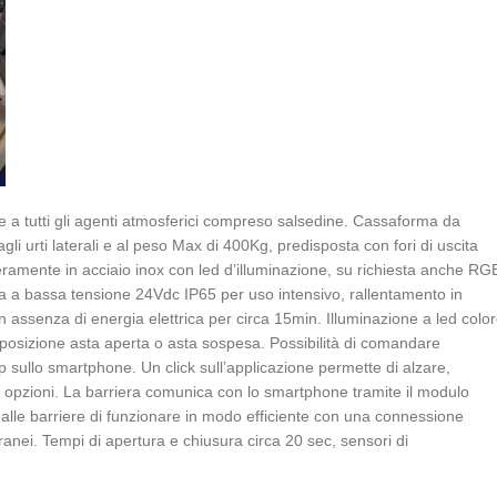
 a tutti gli agenti atmosferici compreso salsedine.
Cassaforma da
li urti laterali e al peso Max di 400Kg, predisposta con fori di uscita
nteramente in acciaio inox con led d’illuminazione, su richiesta anche RG
 a bassa tensione 24Vdc IP65 per uso intensivo, rallentamento in
 assenza di energia elettrica per circa 15min.
Illuminazione a led colo
 posizione asta aperta o asta sospesa.
Possibilità di comandare
pp sullo smartphone.
Un click sull’applicazione permette di alzare,
e opzioni.
La barriera comunica con lo smartphone tramite il modulo
lle barriere di funzionare in modo efficiente con una connessione
rranei.
Tempi di apertura e chiusura circa 20 sec, sensori di