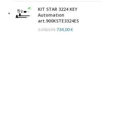
KIT STAR 3224 KEY
Automation
art.900KSTE3324ES
734,00
€
1.048,59
€