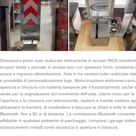
Dissuasore posto auto realizzato interamente in acciaio INOX resistente
incasso totale o parziale in acciaio inox con spessore 5mm, resistente ag
acqua e ingresso alimentazione.
Asta in tre versioni tutte realizzate i
e possibilità di personalizzazione logo.
Motorizzazione elettromeccanica
apertura e chiusura con batteria tampone per il funzionamento anche in
verde per la segnalazione del movimento dell’asta, colore rosso per la
l’apertura e la chiusura con telecomando, tastiere e tramite sistema a
abbassare la barriera, di condividere e bloccare le chiavi e tutte le altr
Bluetooth fino a 50 m di distanza.
La connessione Bluetooth consente a
affidabile in qualsiasi ambiente di parcheggio, compresi i garage sotte
riconoscimento metalli come sicurezza in apertura e chiusura.