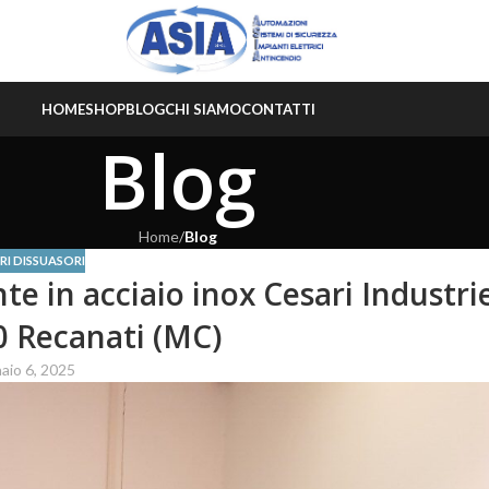
HOME
SHOP
BLOG
CHI SIAMO
CONTATTI
Blog
Home
/
Blog
RI DISSUASORI
e in acciaio inox Cesari Industri
 Recanati (MC)
io 6, 2025